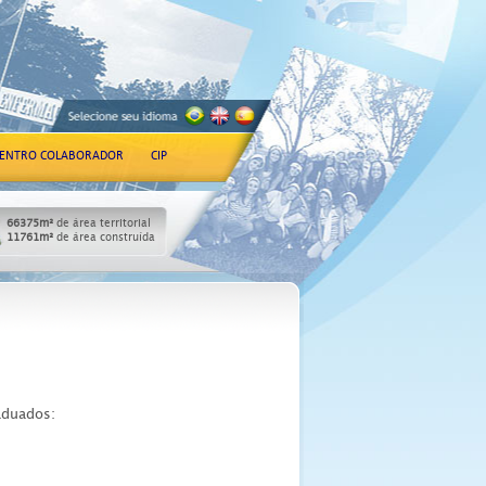
ENTRO COLABORADOR
CIP
66375m²
de área territorial
11761m²
de área construída
aduados: