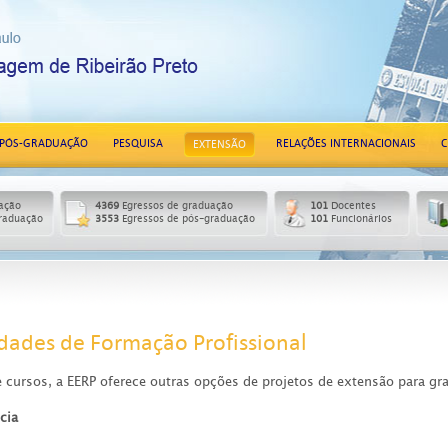
PÓS-GRADUAÇÃO
PESQUISA
RELAÇÕES INTERNACIONAIS
C
EXTENSÃO
ação
4369
Egressos de graduação
101
Docentes
raduação
3553
Egressos de pós-graduação
101
Funcionários
idades de Formação Profissional
 cursos, a EERP oferece outras opções de projetos de extensão para gr
cia