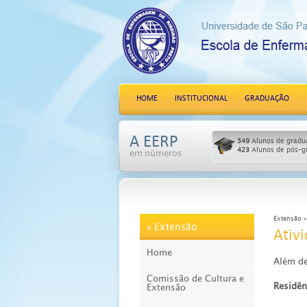
HOME
INSTITUCIONAL
GRADUAÇÃO
A EERP
549
Alunos de gradu
423
Alunos de pós-g
em números
Extensão »
» Extensão
Ativ
Home
Além de
Comissão de Cultura e
Residên
Extensão