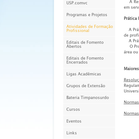
A Resid
USP.comvc
em serv
Programas e Projetos
Prática
Atividades de Formação
A Práti
Profissional
de prof
A Práti
Editais de Fomento
Abertos
O Progr
área ou 
Editais de Fomento
Encerrados
Maiores
Ligas Acadêmicas
Resoluç
Regula
Grupos de Extensão
Univers
Bateria Timpanosurdo
Normas 
Cursos
Normas 
Eventos
Links