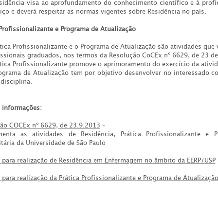
ência visa ao aprofundamento do conhecimento científico e à profic
iço e deverá respeitar as normas vigentes sobre Residência no país.
 Profissionalizante e Programa de Atualização
ca Profissionalizante e o Programa de Atualização são atividades que
issionais graduados, nos termos da Resolução CoCEx nº 6629, de 23 d
ca Profissionalizante promove o aprimoramento do exercício da ativida
ama de Atualização tem por objetivo desenvolver no interessado c
disciplina.
 informações:
ão COCEx nº 6629, de 23.9.2013
–
menta as atividades de Residência, Prática Profissionalizante e
itária da Universidade de São Paulo
para realização de Residência em Enfermagem no âmbito da EERP/USP
para realização da Prática Profissionalizante e Programa de Atualizaç